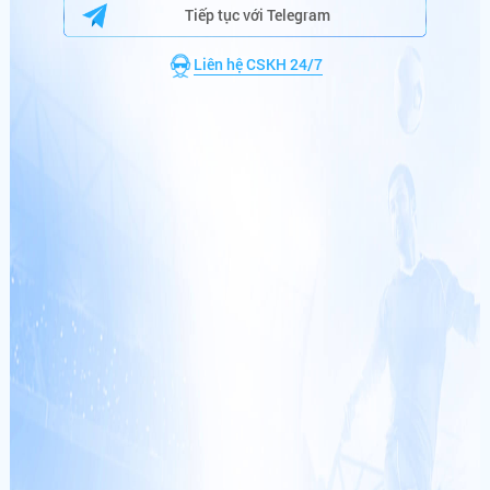
9
,
0
0
0
,
0
0
0
,
0
0
0
VNĐ
Tiếp tục với Telegram
hi******
+
222,600,000
VNĐ
CƯỢC NGAY
Liên hệ CSKH 24/7
ae******
+
265,600,800
VNĐ
hu******
+
200,626,450
VNĐ
DANH SÁCH TRÚNG THƯỞNG
ng******
+
140,000,000
VNĐ
em******
+
260,250,000
VNĐ
th******
+
110,000,000
VNĐ
po******
+
180,000,000
VNĐ
po******
+
178,000,000
VNĐ
KÈO HOT
sh******
+
216,720,000
VNĐ
8-8 1:00 AM
ng******
+
333,043,290
VNĐ
VĐQG Hà Lan ·
Vòng 1