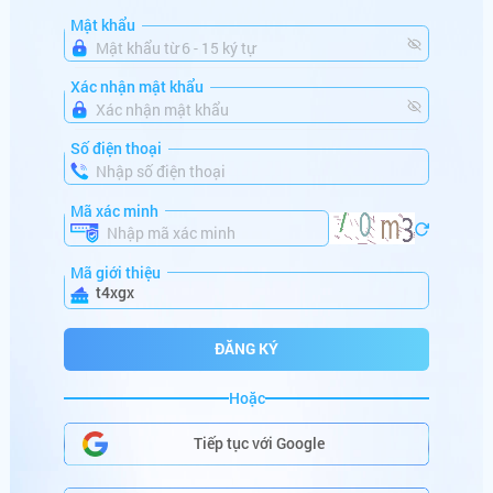
Mật khẩu
mo******
+
382,560,000
VNĐ
Xác nhận mật khẩu
mi******
+
186,523,546
VNĐ
da******
+
150,000,000
VNĐ
Số điện thoại
ma******
+
100,880,000
VNĐ
Mã xác minh
lu******
+
164,000,000
VNĐ
Mã giới thiệu
ta******
+
766,000,000
VNĐ
t4xgx
mi******
+
686,000,000
VNĐ
ĐĂNG KÝ
sh******
+
250,001,000
VNĐ
Hoặc
HŨ SẮP NỔ
go******
+
286,122,000
VNĐ
Tiếp tục với Google
be******
+
99,000,000
VNĐ