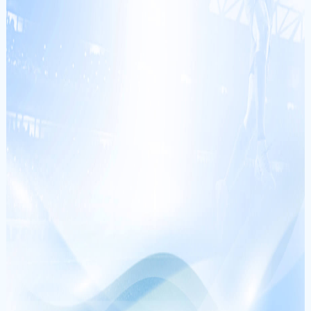
go******
+
536,440,000
VNĐ
VS
SC Cambuur
SBV
Excelsior
CƯỢC NGAY
th******
+
222,540,000
VNĐ
vi******
+
600,000,000
VNĐ
PHƯƠNG THỨC THANH TOÁN
mo******
+
382,560,000
VNĐ
mi******
+
186,523,546
VNĐ
da******
+
150,000,000
VNĐ
ma******
+
100,880,000
VNĐ
THEO DÕI CHÚNG TÔI
lu******
+
164,000,000
VNĐ
ta******
+
766,000,000
VNĐ
CQ9
PLAYSTAR
YGG
ASIA GAMING
mi******
+
686,000,000
VNĐ
JDB
MG LIVE
CASINO
PRAGMATIC PLAY
SEXY
PLAYTECH
SABA
VNTOP GAME
sh******
+
250,001,000
VNĐ