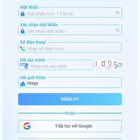
Mật khẩu
mo******
+
382,560,000
VNĐ
mi******
+
186,523,546
VNĐ
Xác nhận mật khẩu
da******
+
150,000,000
VNĐ
Số điện thoại
ma******
+
100,880,000
VNĐ
Mã xác minh
lu******
+
164,000,000
VNĐ
ta******
+
766,000,000
VNĐ
Mã giới thiệu
t4xgx
mi******
+
686,000,000
VNĐ
ĐĂNG KÝ
sh******
+
250,001,000
VNĐ
Hoặc
HŨ SẮP NỔ
go******
+
286,122,000
VNĐ
Tiếp tục với Google
be******
+
99,000,000
VNĐ