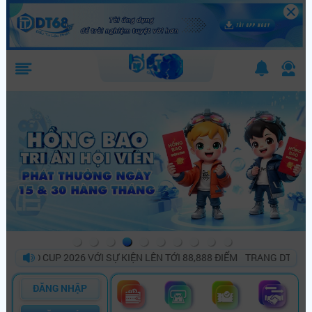
D CUP 2026 VỚI SỰ KIỆN LÊN TỚI 88,888 ĐIỂM
TRANG DT68 BÙNG 
ĐĂNG NHẬP